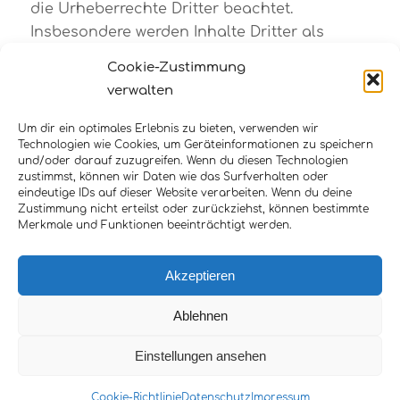
die Urheberrechte Dritter beachtet.
Insbesondere werden Inhalte Dritter als
solche gekennzeichnet. Sollten Sie trotzdem
Cookie-Zustimmung
auf eine Urheberrechtsverletzung
verwalten
aufmerksam werden, bitten wir um einen
entsprechenden Hinweis. Bei Bekanntwerden
Um dir ein optimales Erlebnis zu bieten, verwenden wir
Technologien wie Cookies, um Geräteinformationen zu speichern
von Rechtsverletzungen werden wir derartige
und/oder darauf zuzugreifen. Wenn du diesen Technologien
Inhalte umgehend entfernen.
zustimmst, können wir Daten wie das Surfverhalten oder
eindeutige IDs auf dieser Website verarbeiten. Wenn du deine
Zustimmung nicht erteilst oder zurückziehst, können bestimmte
Merkmale und Funktionen beeinträchtigt werden.
Akzeptieren
Ablehnen
Einstellungen ansehen
TERMIN ONLINE BUCHEN!
Cookie-Richtlinie
Datenschutz
Impressum