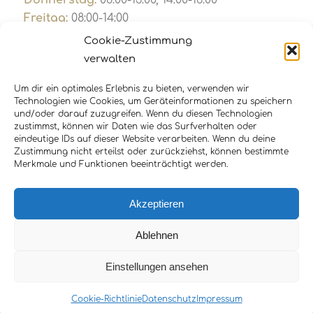
Freitag:
08:00-14:00
Private Sprechstunde:
Cookie-Zustimmung
täglich von 12:00 bis 13:00 Uhr und nach
verwalten
Vereinbarung
Um dir ein optimales Erlebnis zu bieten, verwenden wir
Notfallsprechstunde:
Technologien wie Cookies, um Geräteinformationen zu speichern
täglich von 8:30 Uhr bis 9:30 Uhr
und/oder darauf zuzugreifen. Wenn du diesen Technologien
Öffnungszeiten/Rezeptabholung
: täglich von
zustimmst, können wir Daten wie das Surfverhalten oder
eindeutige IDs auf dieser Website verarbeiten. Wenn du deine
8:00-13:00 Uhr
Zustimmung nicht erteilst oder zurückziehst, können bestimmte
Merkmale und Funktionen beeinträchtigt werden.
Telefonische Erreichbarkeit:
Werktage von
08:30-11:00 Uhr
Akzeptieren
Ablehnen
Einstellungen ansehen
© Copyright - Neurologie Afradi in Mettmann
TERMIN ONLINE BUCHEN!
Cookie-Richtlinie
Datenschutz
Impressum
Impressum
Datenschutz