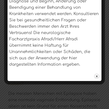
Diagnose und Beginn, Änderung oder
verschreibungspflichtige oder nicht
Beendigung einer Behandlung von
verschreibungspflichtige Arzneimittel
Krankheiten verwendet werden. Konsultieren
oder pflanzliche Arzneimittel einnehmen.
Sie bei gesundheitlichen Fragen oder
Ausreichend schlafen– Zu wenig Schlaf
Beschwerden immer den Arzt Ihres
erhöht die Wahrscheinlichkeit, einen
Vertrauens! Die neurologische
Anfall zu bekommen. Wenn möglich,
Facharztpraxis Afradi/Herr Afradi
lassen Sie Ihren Partner und Ihre Familie
übernimmt keine Haftung für
nachts auf Ihre Kinder aufpassen, damit
Unannehmlichkeiten oder Schäden, die
Sie regelmäßig schlafen können.
sich aus der Anwendung der hier
dargestellten Information ergeben.
Kann ich eine normale vaginale Entbindung
haben?
Die meisten Menschen mit Epilepsie haben
eine normale vaginale Entbindung. Epilepsie
allein ist kein Grund für einen Kaiserschnitt.