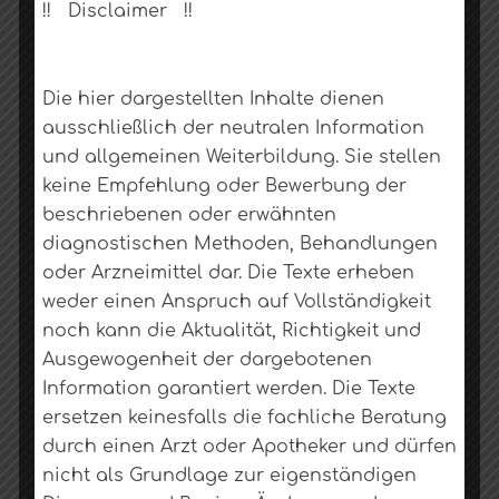
!! Disclaimer !!
Nehmen Sie Ihr Arzneimittel gegen
Krampfanfälle genau nach Anweisung ein
– Brechen Sie Ihr Arzneimittel nicht ab
Die hier dargestellten Inhalte dienen
oder ändern Sie es nicht, ohne mit Ihrem
ausschließlich der neutralen Information
Arzt zu sprechen. Sie könnten befürchten,
und allgemeinen Weiterbildung. Sie stellen
dass Ihr Antiepileptikum Ihrem Baby
keine Empfehlung oder Bewerbung der
schadet. Fragen Sie hierzu unbedingt
beschriebenen oder erwähnten
Ihren Arzt. Es besteht die Möglichkeit,
diagnostischen Methoden, Behandlungen
dass bestimmte Medikamente schaden,
oder Arzneimittel dar. Die Texte erheben
aber ein Anfall kann auch Ihrem Baby
weder einen Anspruch auf Vollständigkeit
schaden.
noch kann die Aktualität, Richtigkeit und
Ausgewogenheit der dargebotenen
Informieren Sie Ihren Arzt, wenn Sie kurz
Information garantiert werden. Die Texte
nach der Einnahme Ihrer Antiepileptika
ersetzen keinesfalls die fachliche Beratung
erbrechen, insbesondere in der
durch einen Arzt oder Apotheker und dürfen
Frühschwangerschaft.
nicht als Grundlage zur eigenständigen
Informieren Sie Ihren Arzt, wenn Sie neue