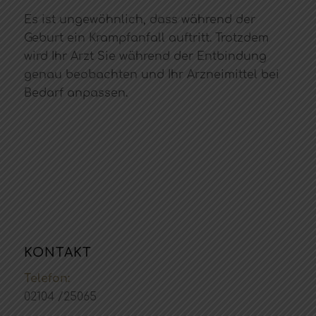
Es ist ungewöhnlich, dass während der
Geburt ein Krampfanfall auftritt. Trotzdem
wird Ihr Arzt Sie während der Entbindung
genau beobachten und Ihr Arzneimittel bei
Bedarf anpassen.
KONTAKT
Telefon:
02104 /25065