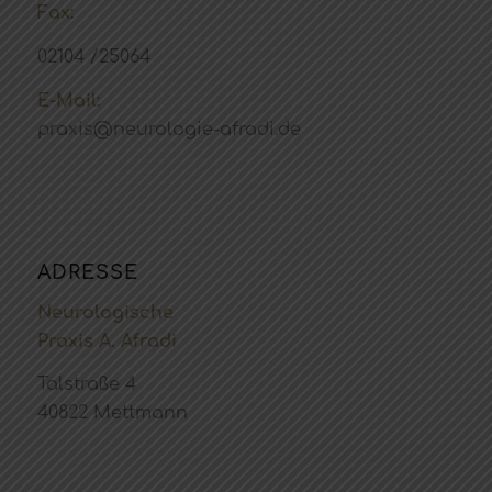
Fax:
02104 /25064
E-Mail:
praxis@neurologie-afradi.de
ADRESSE
Neurologische
Praxis A. Afradi
Talstraße 4
40822 Mettmann