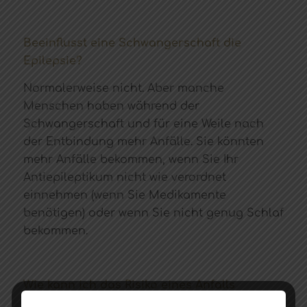
Beeinflusst eine Schwangerschaft die
Epilepsie?
Normalerweise nicht. Aber manche
Menschen haben während der
Schwangerschaft und für eine Weile nach
der Entbindung mehr Anfälle. Sie könnten
mehr Anfälle bekommen, wenn Sie Ihr
Antiepileptikum nicht wie verordnet
einnehmen (wenn Sie Medikamente
benötigen) oder wenn Sie nicht genug Schlaf
bekommen.
Wie kann ich das Risiko eines Anfalls
verringern?