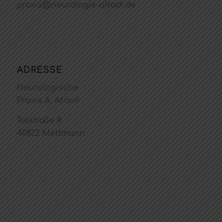
praxis@neurologie-afradi.de
ADRESSE
Neurologische
Praxis A. Afradi
Talstraße 4
40822 Mettmann