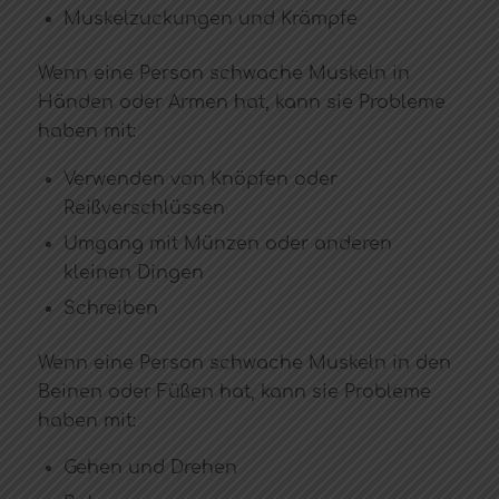
Muskelzuckungen und Krämpfe
Wenn eine Person schwache Muskeln in
Händen oder Armen hat, kann sie Probleme
haben mit:
Verwenden von Knöpfen oder
Reißverschlüssen
Umgang mit Münzen oder anderen
kleinen Dingen
Schreiben
Wenn eine Person schwache Muskeln in den
Beinen oder Füßen hat, kann sie Probleme
haben mit:
Gehen und Drehen