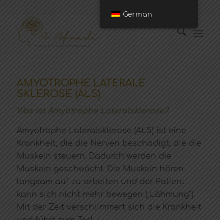
German
AMYOTROPHE LATERALE
SKLEROSE (ALS)
Was ist Amyotrophe Lateralsklerose?
Amyotrophe Lateralsklerose (ALS) ist eine
Krankheit, die die Nerven beschädigt, die die
Muskeln steuern. Dadurch werden die
Muskeln geschwächt. Die Muskeln hören
langsam auf zu arbeiten und der Patient
kann sich nicht mehr bewegen („Lähmung“).
Mit der Zeit verschlimmert sich die Krankheit
und führt zum Tod.