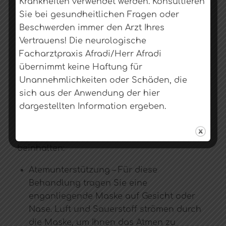
Krankheiten verwendet werden. Konsultieren
anderes Problem Ihre Symptome nicht
Sie bei gesundheitlichen Fragen oder
verursacht.
Beschwerden immer den Arzt Ihres
Vertrauens! Die neurologische
Wie wird ALS behandelt?
Facharztpraxis Afradi/Herr Afradi
Es gibt Medikamente, die das Fortschreiten
übernimmt keine Haftung für
der ALS etwas verlangsamen können und
Unannehmlichkeiten oder Schäden, die
dadurch den Patienten paar Monate mehr
sich aus der Anwendung der hier
Lebenszeit geben.
dargestellten Information ergeben.
Andere Methoden helfen Menschen, mit den
Symptomen von ALS umzugehen. Sie
beinhalten:
Atemunterstützung – Für diese
Behandlung tragen Sie eine
enganliegende Maske auf Gesicht oder
Nase. Luft und Sauerstoff strömen durch
die Maske, um Ihnen das Atmen zu