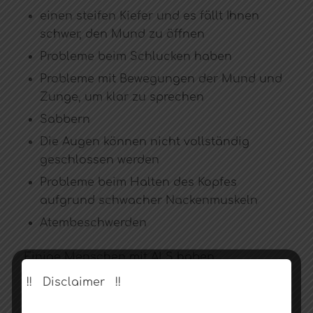
einen steifen Kiefer und es fällt Ihnen
schwer, den Mund zu öffnen
Probleme beim Schlucken haben
Probleme mit Bewegungen der Mund und
Zunge, um klar zu sprechen
Sabbern
Die Augen können nicht vollständig
geschlossen werden
Probleme beim Halten des Kopfes
aufgrund schwacher Nackenmuskeln
Atembeschwerden
Einige Menschen mit ALS haben
Stimmungsschwankungen. Sie können auch
!! Disclaimer !!
lachen, weinen oder gähnen, wenn es keinen
Sinn macht, diese Dinge zu tun. Bei einigen