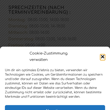
SPRECHZEITEN (NACH
TERMINVEREINBARUNG) :
Montag:
08:00-13:00, 14:00-18:00
Dienstag:
08:00-13:00, 14-18:00
Mittwoch:
08:00-14:00
Donnerstag:
08:00-13:00, 14:00-16:00
Freitag:
08:00-14:00
Private Sprechstunde:
Cookie-Zustimmung
täglich von 12:00 bis 13:00 Uhr und nach
verwalten
Vereinbarung
Um dir ein optimales Erlebnis zu bieten, verwenden wir
Notfallsprechstunde:
Technologien wie Cookies, um Geräteinformationen zu speichern
täglich von 8:30 Uhr bis 9:30 Uhr
und/oder darauf zuzugreifen. Wenn du diesen Technologien
Öffnungszeiten/Rezeptabholung
: täglich von
zustimmst, können wir Daten wie das Surfverhalten oder
eindeutige IDs auf dieser Website verarbeiten. Wenn du deine
8:00-13:00 Uhr
Zustimmung nicht erteilst oder zurückziehst, können bestimmte
Merkmale und Funktionen beeinträchtigt werden.
Telefonische Erreichbarkeit:
Werktage von
08:30-11:00 Uhr